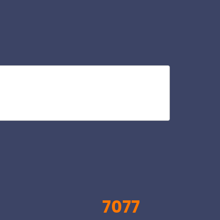
riv
V
7077