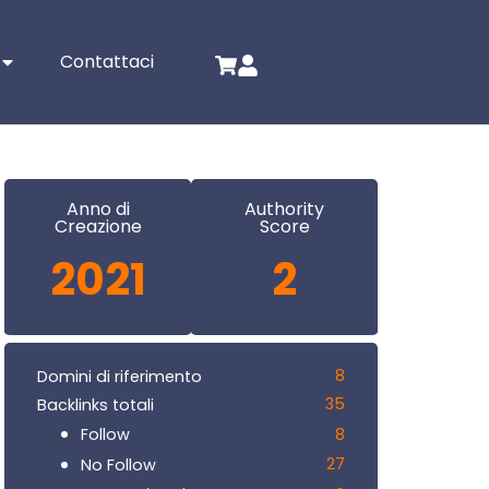
Contattaci
Anno di
Authority
Creazione
Score
2021
2
8
Domini di riferimento
35
Backlinks totali
8
Follow
27
No Follow