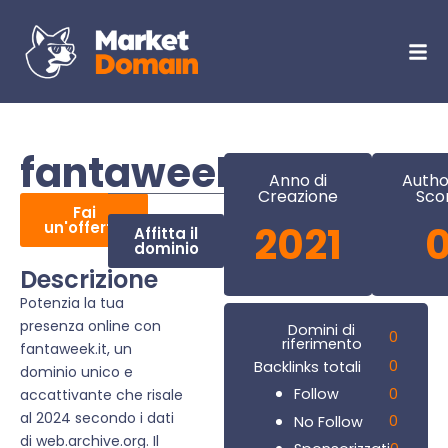
fantaweek.it
Anno di
Autho
Creazione
Sco
Fai
un'offerta
2021
Affitta il
dominio
Descrizione
Potenzia la tua
presenza online con
Domini di
0
riferimento
fantaweek.it, un
0
Backlinks totali
dominio unico e
0
Follow
accattivante che risale
al 2024 secondo i dati
0
No Follow
di web.archive.org. Il