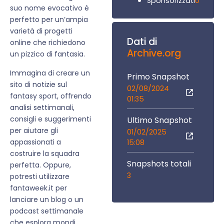
0
Sponsorizzati
suo nome evocativo è
perfetto per un’ampia
varietà di progetti
Dati di
online che richiedono
Archive.org
un pizzico di fantasia.
Immagina di creare un
Primo Snapshot
sito di notizie sul
02/08/2024
fantasy sport, offrendo
01:35
analisi settimanali,
consigli e suggerimenti
Ultimo Snapshot
per aiutare gli
01/02/2025
appassionati a
15:08
costruire la squadra
Snapshots totali
perfetta. Oppure,
3
potresti utilizzare
fantaweek.it per
lanciare un blog o un
podcast settimanale
che esplora mondi