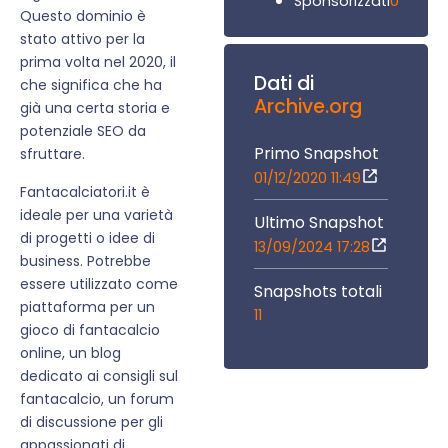
0
Sponsorizzati
Questo dominio è
stato attivo per la
prima volta nel 2020, il
Dati di
che significa che ha
Archive.org
già una certa storia e
potenziale SEO da
Primo Snapshot
sfruttare.
01/12/2020 11:49
Fantacalciatori.it è
ideale per una varietà
Ultimo Snapshot
di progetti o idee di
13/09/2024 17:28
business. Potrebbe
essere utilizzato come
Snapshots totali
piattaforma per un
11
gioco di fantacalcio
online, un blog
dedicato ai consigli sul
fantacalcio, un forum
di discussione per gli
appassionati di