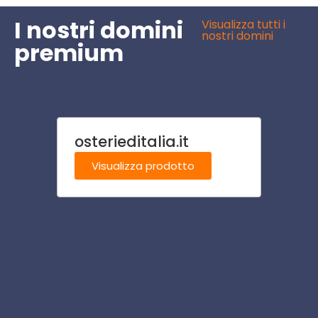
I nostri domini
Visualizza tutti i
nostri domini
premium
osterieditalia.it
avvo
Visualizza prodotto
Visu