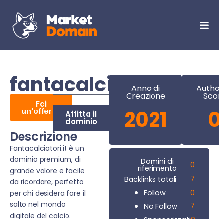
fantacalciatori.it
Anno di
Autho
Creazione
Sco
Fai
un'offerta
2021
Affitta il
dominio
Descrizione
Fantacalciatori.it è un
dominio premium, di
Domini di
0
riferimento
grande valore e facile
7
Backlinks totali
da ricordare, perfetto
0
Follow
per chi desidera fare il
salto nel mondo
7
No Follow
digitale del calcio.