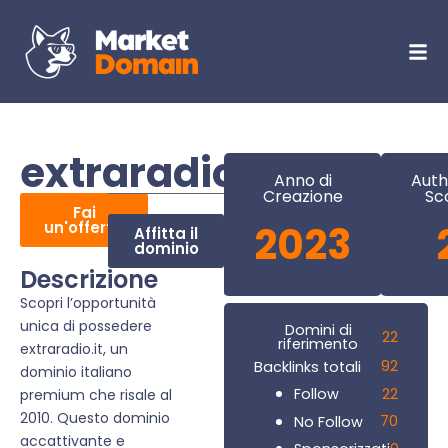
extraradio.it
Anno di
Auth
Creazione
Sc
Fai
un'offerta
2023
Affitta il
dominio
Descrizione
Scopri l’opportunità
unica di possedere
Domini di
22
riferimento
extraradio.it, un
92
Backlinks totali
dominio italiano
22
Follow
premium che risale al
2010. Questo dominio
70
No Follow
accattivante e