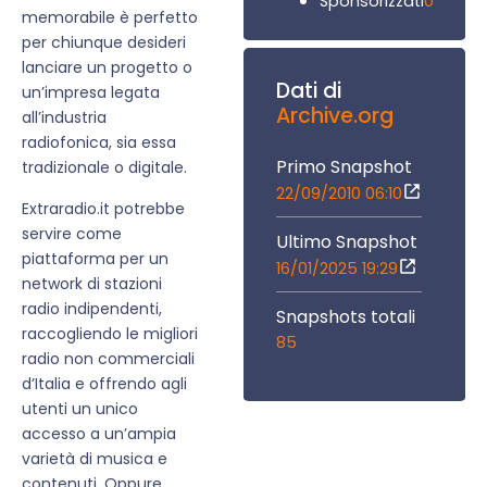
0
Sponsorizzati
memorabile è perfetto
per chiunque desideri
lanciare un progetto o
Dati di
un’impresa legata
Archive.org
all’industria
radiofonica, sia essa
Primo Snapshot
tradizionale o digitale.
22/09/2010 06:10
Extraradio.it potrebbe
servire come
Ultimo Snapshot
piattaforma per un
16/01/2025 19:29
network di stazioni
radio indipendenti,
Snapshots totali
raccogliendo le migliori
85
radio non commerciali
d’Italia e offrendo agli
utenti un unico
accesso a un’ampia
varietà di musica e
contenuti. Oppure,