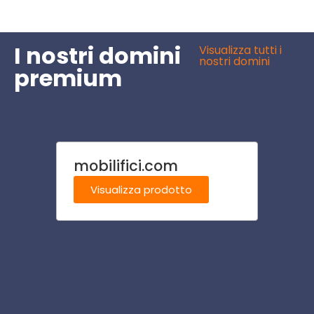
I nostri domini
Visualizza tutti i
nostri domini
premium
mobilifici.com
play
Visualizza prodotto
Visu