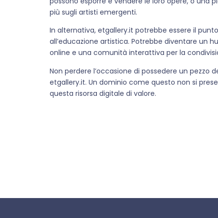
possono esporre e vendere le loro opere, o una p
più sugli artisti emergenti.
In alternativa, etgallery.it potrebbe essere il pun
all’educazione artistica. Potrebbe diventare un hub
online e una comunità interattiva per la condivisi
Non perdere l’occasione di possedere un pezzo dell
etgallery.it. Un dominio come questo non si prese
questa risorsa digitale di valore.