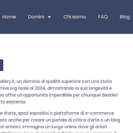
Home
Domini
Chi siamo
FAQ
Blog
allery.it, un dominio di qualità superiore con una storia
rchive.org risale al 2004, dimostrando la sua longevità e
o offre un’opportunità imperdibile per chiunque desideri
to esistente.
erie d’arte, spazi espositivi o piattaforme di e-commerce
ato anche per creare un portale di critica d’arte o un blog
i artistici. Immagina un luogo online dove gli artisti