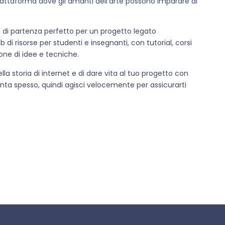
iattaforma dove gli amanti dell’arte possono imparare di
to di partenza perfetto per un progetto legato
 di risorse per studenti e insegnanti, con tutorial, corsi
one di idee e tecniche.
a storia di internet e di dare vita al tuo progetto con
nta spesso, quindi agisci velocemente per assicurarti