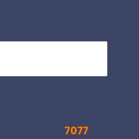
cas
V
7077