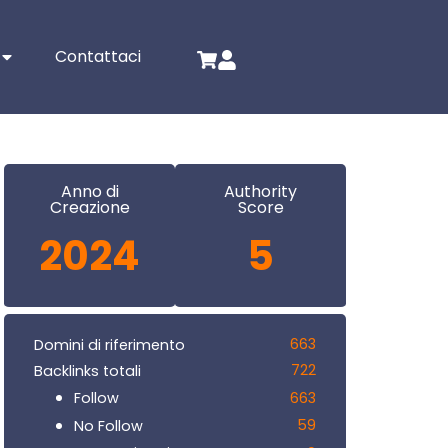
Contattaci
Anno di
Authority
Creazione
Score
2024
5
663
Domini di riferimento
722
Backlinks totali
663
Follow
59
No Follow