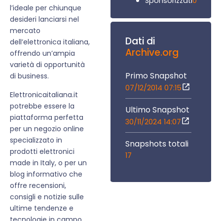
0
Sponsorizzati
l’ideale per chiunque
desideri lanciarsi nel
mercato
Dati di
dell’elettronica italiana,
Archive.org
offrendo un’ampia
varietà di opportunità
Primo Snapshot
di business.
07/12/2014 07:15
Elettronicaitaliana.it
potrebbe essere la
Ultimo Snapshot
piattaforma perfetta
30/11/2024 14:07
per un negozio online
specializzato in
Snapshots totali
prodotti elettronici
17
made in Italy, o per un
blog informativo che
offre recensioni,
consigli e notizie sulle
ultime tendenze e
tecnologie in campo