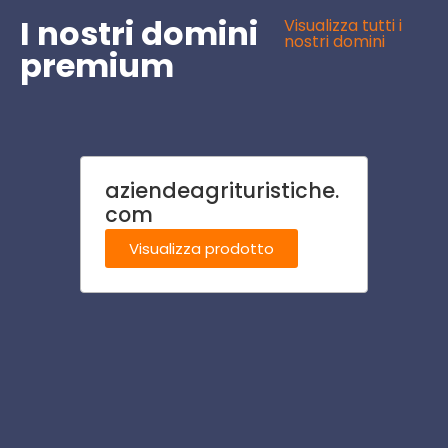
I nostri domini
Visualizza tutti i
nostri domini
premium
aziendeagrituristiche.
ferr
com
Visu
Visualizza prodotto