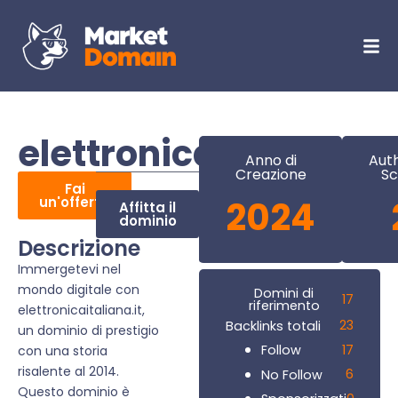
elettronicaitaliana.it
Anno di
Auth
Creazione
Sc
Fai
un'offerta
2024
Affitta il
dominio
Descrizione
Immergetevi nel
mondo digitale con
Domini di
17
riferimento
elettronicaitaliana.it,
23
Backlinks totali
un dominio di prestigio
17
Follow
con una storia
risalente al 2014.
6
No Follow
Questo dominio è