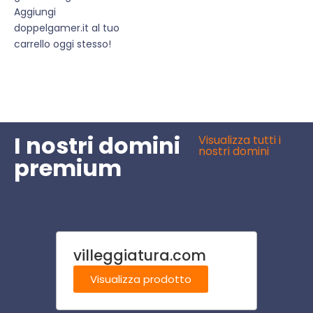
Aggiungi
doppelgamer.it al tuo
carrello oggi stesso!
I nostri domini
Visualizza tutti i
nostri domini
premium
villeggiatura.com
viag
Visualizza prodotto
Visu