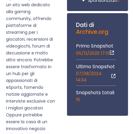
0
Sponsorizzati
un sito web dedicato
alla gaming
community, offrendo
Dati di
piattaforme di
Archive.org
streaming per i
giocatori, recensioni di
Primo Snapshot
videogiochi, forum di
discussione e molto
05/12/2020 17:13
altro ancora. Potrebbe
Ultimo Snapshot
essere trasformato in
07/08/2024
un hub per gli
14:34
appassionati di
eSports, fornendo
Snapshots totali
notizie aggiornate e
15
interviste esclusive con
i migliori giocatori.
Oppure potrebbe
essere la casa di un
innovativo negozio