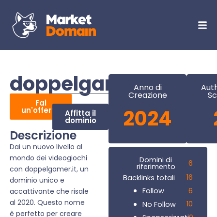
doppelgamer.it
Anno di
Auth
Creazione
Sc
Fai
un'offerta
2024
Affitta il
dominio
Descrizione
Dai un nuovo livello al
mondo dei videogiochi
Domini di
6
riferimento
con doppelgamer.it, un
16
Backlinks totali
dominio unico e
6
Follow
accattivante che risale
al 2020. Questo nome
10
No Follow
è perfetto per creare