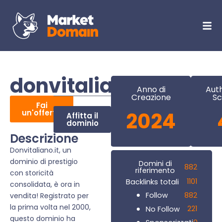
donvitaliano.it
Anno di
Auth
Creazione
Sc
Fai
un'offerta
2024
Affitta il
dominio
Descrizione
Donvitaliano.it, un
dominio di prestigio
Domini di
882
riferimento
con storicità
1101
Backlinks totali
consolidata, è ora in
882
Follow
vendita! Registrato per
la prima volta nel 2000,
221
No Follow
questo dominio ha