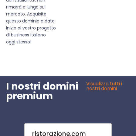
rimarrà a lungo sul
mercato. Acquisite
questo dominio e date
inizio al vostro progetto
di business italiano
oggi stesso!
I nostri domini
Visualizza tutti i
nostri domini
premium
ristorazione.com
toss