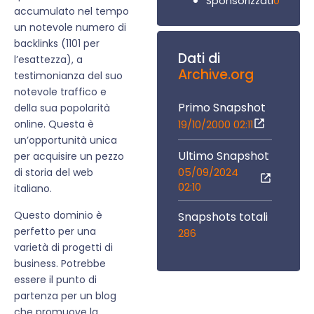
0
Sponsorizzati
accumulato nel tempo
un notevole numero di
backlinks (1101 per
Dati di
l’esattezza), a
Archive.org
testimonianza del suo
notevole traffico e
Primo Snapshot
della sua popolarità
online. Questa è
19/10/2000 02:11
un’opportunità unica
Ultimo Snapshot
per acquisire un pezzo
05/09/2024
di storia del web
02:10
italiano.
Questo dominio è
Snapshots totali
perfetto per una
286
varietà di progetti di
business. Potrebbe
essere il punto di
partenza per un blog
che promuove la