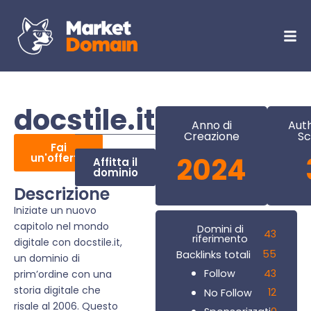
docstile.it
Anno di
Auth
Creazione
Sc
Fai
un'offerta
2024
Affitta il
dominio
Descrizione
Iniziate un nuovo
capitolo nel mondo
Domini di
43
riferimento
digitale con docstile.it,
55
Backlinks totali
un dominio di
43
Follow
prim’ordine con una
storia digitale che
12
No Follow
risale al 2006. Questo