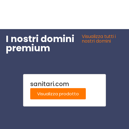
I nostri domini
Visualizza tutti i
nostri domini
premium
sanitari.com
oster
Visualizza prodotto
Visu