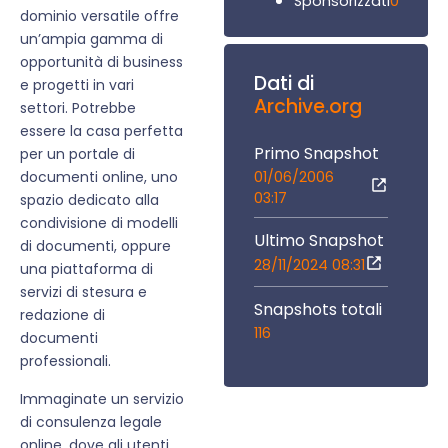
0
Sponsorizzati
dominio versatile offre
un’ampia gamma di
opportunità di business
Dati di
e progetti in vari
Archive.org
settori. Potrebbe
essere la casa perfetta
Primo Snapshot
per un portale di
01/06/2006
documenti online, uno
03:17
spazio dedicato alla
condivisione di modelli
Ultimo Snapshot
di documenti, oppure
28/11/2024 08:31
una piattaforma di
servizi di stesura e
Snapshots totali
redazione di
116
documenti
professionali.
Immaginate un servizio
di consulenza legale
online, dove gli utenti