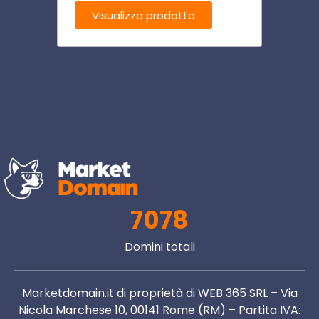
Visualizza prodotto
Visu
7078
Domini totali
Marketdomain.it di proprietà di WEB 365 SRL – Via
Nicola Marchese 10, 00141 Rome (RM) – Partita IVA: