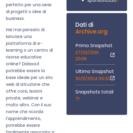
0
Sponsorizzati
perfetto per una serie
di progetti o idee di
business.
Dati di
Hai mai pensato di
Archive.org
lanciare una
piattaforma di e-
Primo Snapshot
learning o un centro di
27/02/2001
risorse educative
20:06
online? Didaxa.it
potrebbe essere la
Ultimo Snapshot
base ideale per un sito
30/11/2024 05:33
web di istruzione che
offre corsi, lezioni
Snapshots totali
private, webinar e
71
molto altro. Con il suo
nome che ricorda
l’apprendimento,
potrebbe essere
facilmente associato a