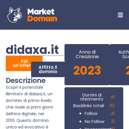
didaxa.it
Anno di
Auth
Creazione
Sc
Fai
un'offerta
2023
Affitta il
dominio
Descrizione
Scopri il potenziale
illimitato di didaxa.it, un
Domini di
41
riferimento
dominio di primo livello
62
Backlinks totali
che risale ai primi giorni
41
Follow
dell’era digitale, nel
2001. Questo dominio
21
No Follow
unico ed evocativo è