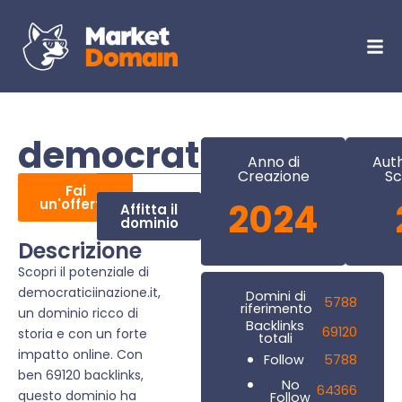
democraticiinazione.
Anno di
Auth
Creazione
Sc
Fai
un'offerta
2024
Affitta il
dominio
Descrizione
Scopri il potenziale di
democraticiinazione.it,
Domini di
5788
riferimento
un dominio ricco di
Backlinks
69120
storia e con un forte
totali
impatto online. Con
5788
Follow
ben 69120 backlinks,
No
64366
questo dominio ha
Follow