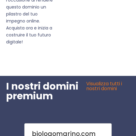
questo dominio un
pilastro del tuo
impegno online.
Acquista ora e inizia a
costruire il tuo futuro
digitale!
I nostri domini
Visualizza tutti i
nostri domini
premium
biologomarino.com
reum