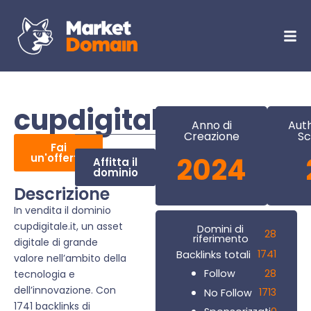
cupdigitale.it
Anno di
Auth
Creazione
Sc
Fai
un'offerta
2024
Affitta il
dominio
Descrizione
In vendita il dominio
cupdigitale.it, un asset
Domini di
28
riferimento
digitale di grande
1741
Backlinks totali
valore nell’ambito della
28
Follow
tecnologia e
dell’innovazione. Con
1713
No Follow
1741 backlinks di