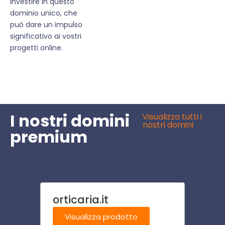
investire in questo
dominio unico, che
può dare un impulso
significativo ai vostri
progetti online.
I nostri domini
Visualizza tutti i
nostri domini
premium
orticaria.it
hotel
Visualizza prodotto
Visu