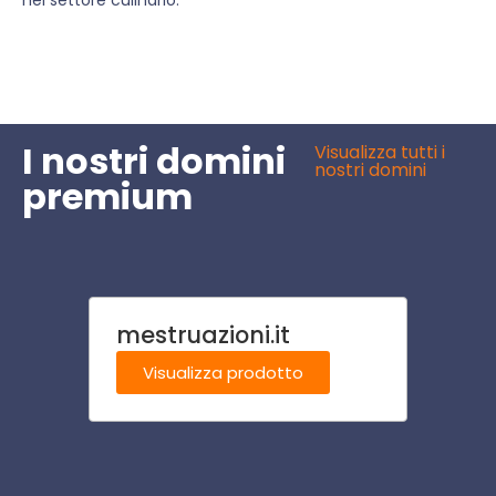
I nostri domini
Visualizza tutti i
nostri domini
premium
mestruazioni.it
chiro
Visualizza prodotto
Visu