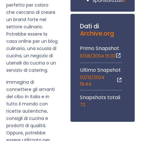
0
Sponsorizzati
perfetto per coloro
che cercano di creare
un brand forte nel
Dati di
settore culinario.
Archive.org
Potrebbe essere la
casa online per un blog
Primo Snapshot
culinario, una scuola di
cucina, un negozio di
11/08/2004 15:33
utensili da cucina o un
Ultimo Snapshot
servizio di catering.
02/12/2024
Immagina di
19:44
connettere gli amanti
del cibo in Italia e in
Snapshots totali
tutto il mondo con
72
ricette autentiche,
consigli di cucina e
prodotti di qualità.
Oppure, potrebbe
essere utilizzato per