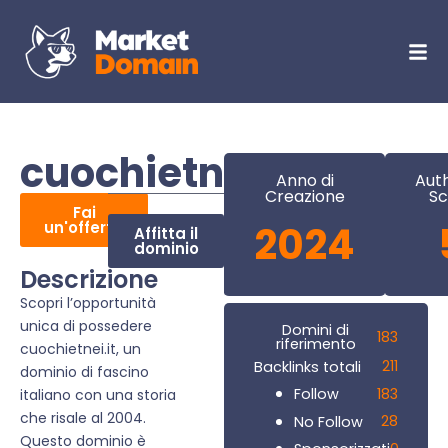
cuochietnei.it
Anno di
Auth
Creazione
Sc
Fai
un'offerta
2024
Affitta il
dominio
Descrizione
Scopri l’opportunità
unica di possedere
Domini di
183
riferimento
cuochietnei.it, un
211
Backlinks totali
dominio di fascino
183
Follow
italiano con una storia
che risale al 2004.
28
No Follow
Questo dominio è