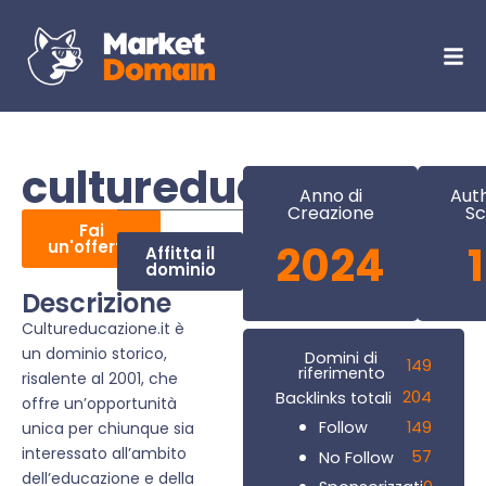
cultureducazione.it
Anno di
Auth
Creazione
Sc
Fai
un'offerta
2024
Affitta il
dominio
Descrizione
Cultureducazione.it è
un dominio storico,
Domini di
149
riferimento
risalente al 2001, che
204
Backlinks totali
offre un’opportunità
149
Follow
unica per chiunque sia
interessato all’ambito
57
No Follow
dell’educazione e della