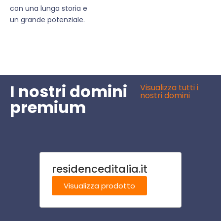
con una lunga storia e
un grande potenziale.
I nostri domini
Visualizza tutti i
nostri domini
premium
residenceditalia.it
gioiel
Visualizza prodotto
Visu