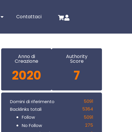
Contattaci
Anno di
Authority
Creazione
Score
2020
7
5091
Domini di riferimento
5364
Backlinks totali
5091
Follow
275
No Follow