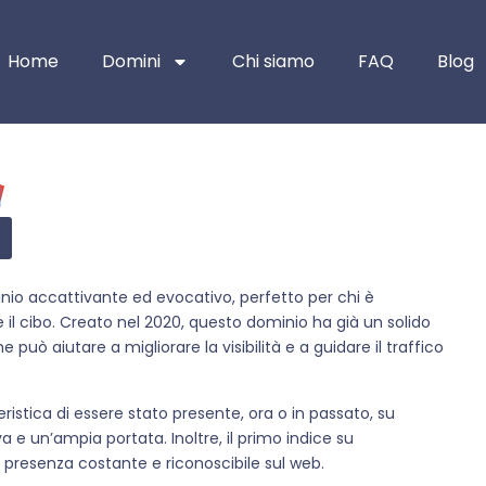
Home
Domini
Chi siamo
FAQ
Blog
inio accattivante ed evocativo, perfetto per chi è
 il cibo. Creato nel 2020, questo dominio ha già un solido
può aiutare a migliorare la visibilità e a guidare il traffico
stica di essere stato presente, ora o in passato, su
a e un’ampia portata. Inoltre, il primo indice su
a presenza costante e riconoscibile sul web.