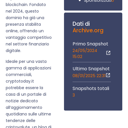
0
Sponsorizzati
blockchain. Fondato
nel 2024, questo
dominio ha già una
Dati di
presenza stabilita
Archive.org
online, offrendo un
vantaggio competitivo
Primo Snapshot
nel settore finanziario
24/05/2024
digitale.
15:02
Ideale per una vasta
gamma di applicazioni
Ultimo Snapshot
commerciali,
08/01/2025 22:31
cryptotoday.it
potrebbe essere la
Snapshots totali
casa di un portale di
3
notizie dedicato
all’aggiornamento
quotidiano sulle ultime
tendenze delle
criptovalute, un blog di