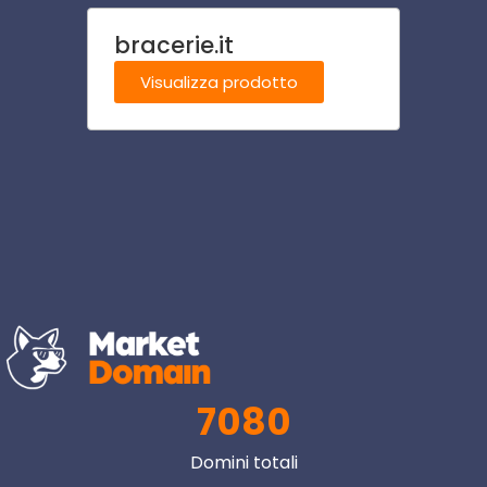
bracerie.it
infor
it
Visualizza prodotto
Visu
7080
Domini totali