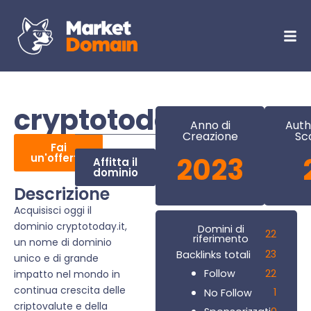
cryptotoday.it
Anno di
Auth
Creazione
Sc
Fai
un'offerta
2023
Affitta il
dominio
Descrizione
Acquisisci oggi il
dominio cryptotoday.it,
Domini di
22
riferimento
un nome di dominio
23
Backlinks totali
unico e di grande
22
Follow
impatto nel mondo in
continua crescita delle
1
No Follow
criptovalute e della