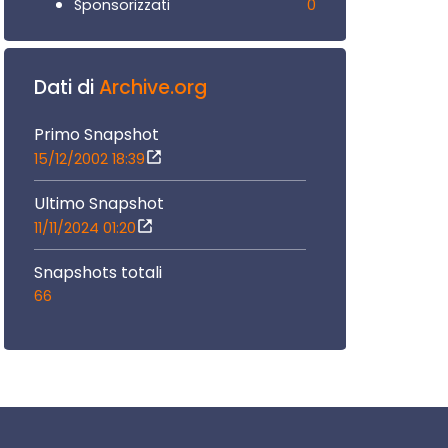
0
Sponsorizzati
Dati di
Archive.org
Primo Snapshot
15/12/2002 18:39
Ultimo Snapshot
11/11/2024 01:20
Snapshots totali
66