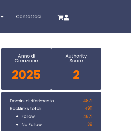
Contattaci
Anno di
Authority
Creazione
Score
2025
2
4871
Domini di riferimento
4911
Backlinks totali
4871
Follow
38
No Follow