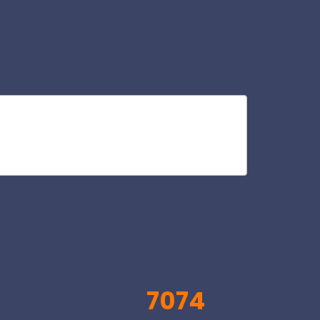
id
V
7074