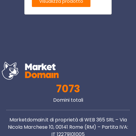
Visualizza prodotto
Visu
7073
Domini totali
Marketdomain.it di proprietà di WEB 365 SRL – Via
Nicola Marchese 10, 00141 Rome (RM) – Partita IVA:
IT 12279101005