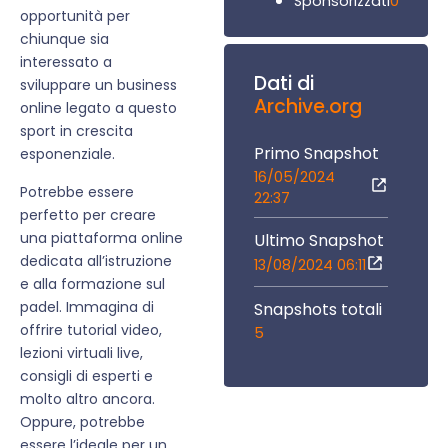
0
Sponsorizzati
opportunità per
chiunque sia
interessato a
Dati di
sviluppare un business
Archive.org
online legato a questo
sport in crescita
Primo Snapshot
esponenziale.
16/05/2024
Potrebbe essere
22:37
perfetto per creare
una piattaforma online
Ultimo Snapshot
dedicata all’istruzione
13/08/2024 06:11
e alla formazione sul
padel. Immagina di
Snapshots totali
offrire tutorial video,
5
lezioni virtuali live,
consigli di esperti e
molto altro ancora.
Oppure, potrebbe
essere l’ideale per un