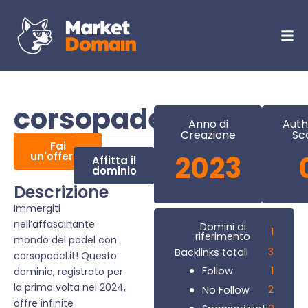
corsopadel.it
Anno di
Auth
Creazione
Sc
Fai
un'offerta
2023
Affitta il
dominio
Descrizione
Immergiti
nell’affascinante
Domini di
1
riferimento
mondo del padel con
3
Backlinks totali
corsopadel.it! Questo
1
Follow
dominio, registrato per
la prima volta nel 2024,
2
No Follow
offre infinite