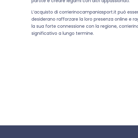
partite e creare legami con altri appassionati.
L’acquisto di corrierinocampaniasport.it può esse
desiderano rafforzare la loro presenza online e r
la sua forte connessione con la regione, corrieri
significativo a lungo termine.