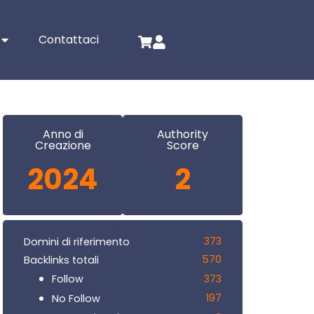
Contattaci
Anno di
Authority
Creazione
Score
2024
2
373
Domini di riferimento
570
Backlinks totali
373
Follow
197
No Follow