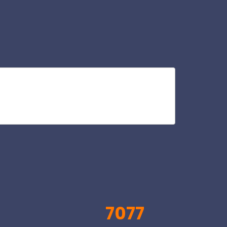
ris
V
7077