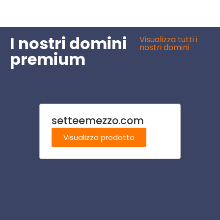
I nostri domini
Visualizza tutti i
nostri domini
premium
setteemezzo.com
pren
ere.e
Visualizza prodotto
Visu