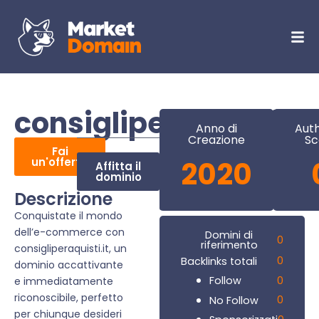
consigliperaquisti.it
Anno di
Auth
Creazione
Sc
Fai
un'offerta
2020
Affitta il
dominio
Descrizione
Conquistate il mondo
dell’e-commerce con
Domini di
0
riferimento
consigliperaquisti.it, un
0
Backlinks totali
dominio accattivante
0
Follow
e immediatamente
riconoscibile, perfetto
0
No Follow
per chiunque desideri