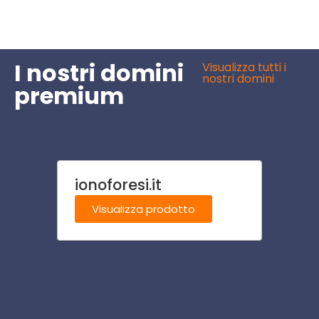
I nostri domini
Visualizza tutti i
nostri domini
premium
ionoforesi.it
casa
Visualizza prodotto
Visu