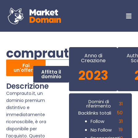
comprauto.it
Anno di
Auth
Creazione
Sc
Fai
un'offerta
2023
Affitta il
dominio
Descrizione
Comprauto.it, un
dominio premium
Domini di
31
riferimento
distintivo e
50
Backlinks totali
immediatamente
31
Follow
riconoscibile, è ora
disponibile per
19
No Follow
l’acquisto. Questo