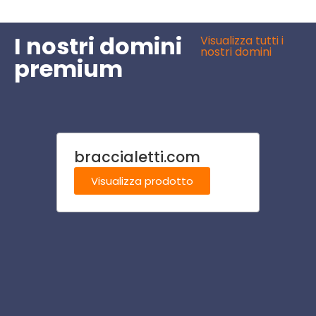
I nostri domini
Visualizza tutti i
nostri domini
premium
braccialetti.com
crocif
Visualizza prodotto
Visu