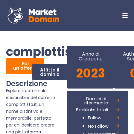
complottista.it
Anno di
Auth
Creazione
Sc
Fai
un'offerta
2023
Affitta il
dominio
Descrizione
Esplora il potenziale
inesauribile del dominio
Domini di
0
riferimento
complottista.it, un
0
Backlinks totali
nome distintivo e
0
Follow
memorabile, perfetto
per chi desidera creare
0
No Follow
una piattaforma