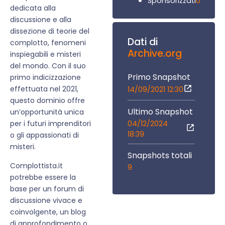
0
Sponsorizzati
dedicata alla
discussione e alla
dissezione di teorie del
Dati di
complotto, fenomeni
Archive.org
inspiegabili e misteri
del mondo. Con il suo
Primo Snapshot
primo indicizzazione
effettuata nel 2021,
14/09/2021 12:30
questo dominio offre
Ultimo Snapshot
un’opportunità unica
04/12/2024
per i futuri imprenditori
18:39
o gli appassionati di
misteri.
Snapshots totali
Complottista.it
9
potrebbe essere la
base per un forum di
discussione vivace e
coinvolgente, un blog
di approfondimento o