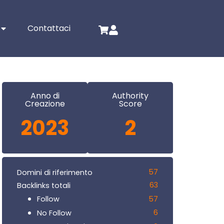
Contattaci
Anno di
Authority
Creazione
Score
2023
2
57
Domini di riferimento
63
Backlinks totali
57
Follow
6
No Follow