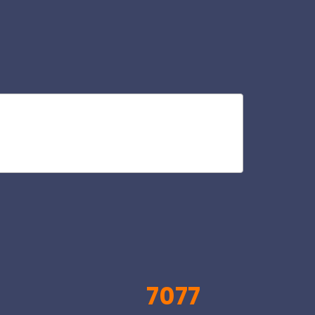
pia
V
7077