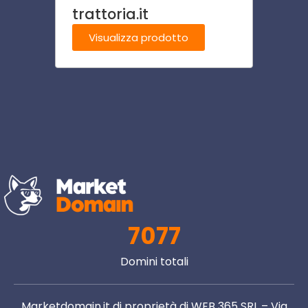
trattoria.it
speci
Visualizza prodotto
Visu
7077
Domini totali
Marketdomain.it di proprietà di WEB 365 SRL – Via