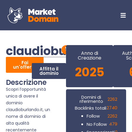
claudioburlando.it
Anno di
Auth
Creazione
Sc
Fai
un'offerta
2025
Affitta il
dominio
Descrizione
Scopri l’opportunità
unica di avere il
Domini di
2262
riferimento
dominio
2740
Backlinks totali
claudioburlando.it, un
2262
Follow
nome di dominio di
alta qualità
479
No Follow
recentemente