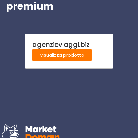
premium
agenzieviaggi.biz
ilcasi
Visualizza prodotto
Visu