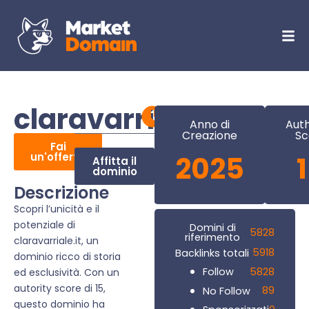
claravarriale.it
Anno di
Auth
Creazione
Sc
Fai
un'offerta
2025
Affitta il
dominio
Descrizione
Scopri l’unicità e il
potenziale di
Domini di
5828
riferimento
claravarriale.it, un
5918
Backlinks totali
dominio ricco di storia
5828
Follow
ed esclusività. Con un
autority score di 15,
89
No Follow
questo dominio ha