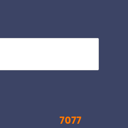
tur
V
7077