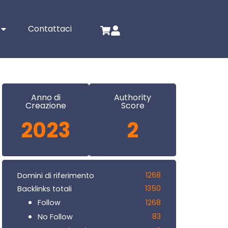
Contattaci
Anno di
Authority
Creazione
Score
2023
2
1268
Domini di riferimento
1350
Backlinks totali
1268
Follow
83
No Follow