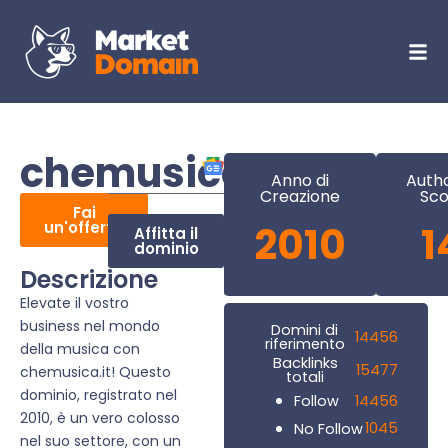
chemusica.it
Anno di
Autho
Creazione
Sco
Fai
un'offerta
2010
1
Affitta il
dominio
Descrizione
Elevate il vostro
business nel mondo
Domini di
14456
riferimento
della musica con
Backlinks
15477
chemusica.it! Questo
totali
dominio, registrato nel
14456
Follow
2010, è un vero colosso
1045
No Follow
nel suo settore, con un