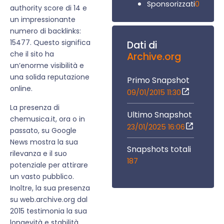
0
Sponsorizzati
authority score di 14 e
un impressionante
numero di backlinks:
15477. Questo significa
Dati di
che il sito ha
Archive.org
un’enorme visibilità e
una solida reputazione
Primo Snapshot
online.
09/01/2015 11:30
La presenza di
Ultimo Snapshot
chemusica.it, ora o in
23/01/2025 16:06
passato, su Google
News mostra la sua
Snapshots totali
rilevanza e il suo
187
potenziale per attirare
un vasto pubblico.
Inoltre, la sua presenza
su web.archive.org dal
2015 testimonia la sua
longevità e stabilità.