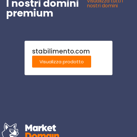
I nostri domini
Visualizza tutti i
nostri domini
premium
stabilimento.com
nutri
Visualizza prodotto
Visu