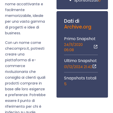
0
Sponsorizzati
nome accattivante e
facilmente
memorizzabile, ideale
Dati di
per una vasta gamma
Archive.org
di progetti e idee di
business.
Primo Snapshot
Con un nome come
24/11/2020
checompro.it, potresti
06:08
creare una
piattaforma di e-
Ultimo Snapshot
commerce
01/12/2024 21:42
rivoluzionaria che
consiglia ai clienti quali
Snapshots totali
prodotti comprare in
5
base alle loro esigenze
e preferenze. Potrebbe
essere il punto di
riferimento per chi è
indeciso su quale