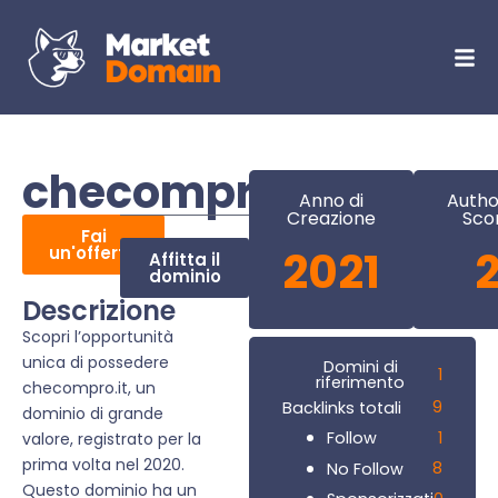
checompro.it
Anno di
Autho
Creazione
Sco
Fai
un'offerta
2021
Affitta il
dominio
Descrizione
Scopri l’opportunità
unica di possedere
Domini di
1
riferimento
checompro.it, un
9
Backlinks totali
dominio di grande
1
Follow
valore, registrato per la
prima volta nel 2020.
8
No Follow
Questo dominio ha un