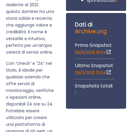
0
Sponsorizzati
risalente al 2021,
questo dominio ha una
storia solida e recente,
Dati di
che aggiunge valore e
Archive.org
credibilità. Il nome è
versatile e intuitivo,
Primo Snapshot
perfetto per un’ampia
varietà di servizi online.
29/11/2021 13:04
Con “check” e “24” nel
Ultimo Snapshot
titolo, è ideale per
29/11/2021 13:04
qualsiasi azienda che
offre servizi di
Snapshots totali
monitoraggio, verifiche
1
o ispezioni online,
disponibili 24 ore su 24.
Potrebbe essere
utilizzato per creare
una piattaforma di
revisione di siti web, un