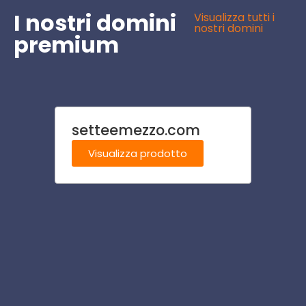
I nostri domini
Visualizza tutti i
nostri domini
premium
setteemezzo.com
strut
Visualizza prodotto
Visu