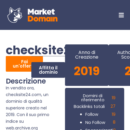
checksite24.com
Anno di
Autho
Creazione
Sco
Fai
un'offerta
2019
Affitta il
dominio
Descrizione
In vendita ora,
checksite24.com, un
Domini di
19
riferimento
dominio di qualità
27
Backlinks totali
superiore creato nel
19
Follow
2019. Con il suo primo
indice su
8
No Follow
web.archive.org