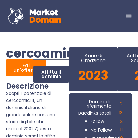
cercoamici.it
Anno di
Auth
Creazione
Sc
Fai
un'offerta
2023
Affitta il
dominio
Descrizione
Scopri il potenziale di
cercoamici.it, un
Domini di
2
riferimento
dominio italiano di
13
Backlinks totali
grande valore con una
2
Follow
storia digitale che
risale al 2001. Questo
11
No Follow
dominio versatile offre