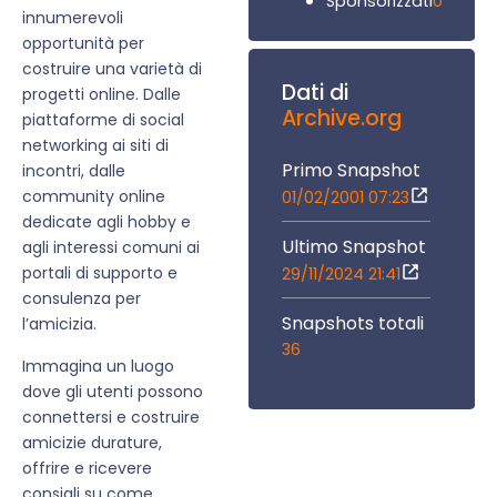
0
Sponsorizzati
innumerevoli
opportunità per
costruire una varietà di
Dati di
progetti online. Dalle
Archive.org
piattaforme di social
networking ai siti di
Primo Snapshot
incontri, dalle
community online
01/02/2001 07:23
dedicate agli hobby e
Ultimo Snapshot
agli interessi comuni ai
portali di supporto e
29/11/2024 21:41
consulenza per
Snapshots totali
l’amicizia.
36
Immagina un luogo
dove gli utenti possono
connettersi e costruire
amicizie durature,
offrire e ricevere
consigli su come