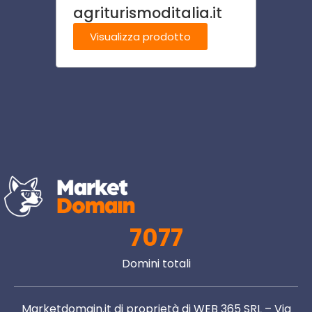
agriturismoditalia.it
sind
Visualizza prodotto
Visu
7077
Domini totali
Marketdomain.it di proprietà di WEB 365 SRL – Via