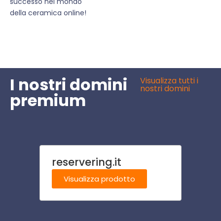
successo nel mondo
della ceramica online!
I nostri domini
Visualizza tutti i
nostri domini
premium
reservering.it
risto
Visualizza prodotto
Visu