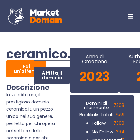
ceramico.it
Anno di
Auth
Creazione
Sc
Fai
un'offerta
2023
Affitta il
dominio
Descrizione
In vendita ora, il
prestigioso dominio
Domini di
7308
riferimento
ceramico.it, un pezzo
7601
Backlinks totali
unico nel suo genere,
7308
Follow
perfetto per chi opera
nel settore della
294
No Follow
ceramica o per chi