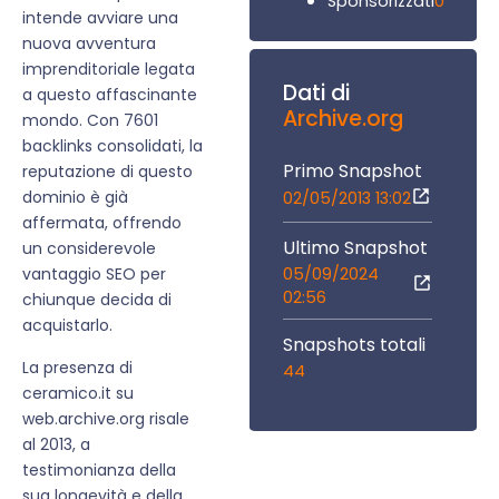
0
Sponsorizzati
intende avviare una
nuova avventura
imprenditoriale legata
Dati di
a questo affascinante
Archive.org
mondo. Con 7601
backlinks consolidati, la
Primo Snapshot
reputazione di questo
dominio è già
02/05/2013 13:02
affermata, offrendo
Ultimo Snapshot
un considerevole
05/09/2024
vantaggio SEO per
02:56
chiunque decida di
acquistarlo.
Snapshots totali
La presenza di
44
ceramico.it su
web.archive.org risale
al 2013, a
testimonianza della
sua longevità e della