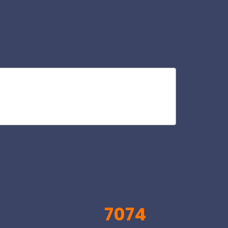
tra
V
7074