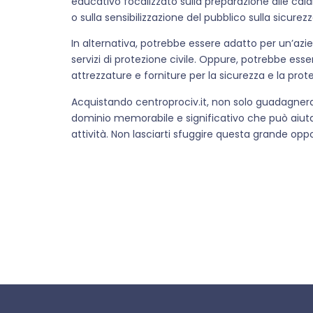
educativo focalizzato sulla preparazione alle calam
o sulla sensibilizzazione del pubblico sulla sicurezz
In alternativa, potrebbe essere adatto per un’azie
servizi di protezione civile. Oppure, potrebbe ess
attrezzature e forniture per la sicurezza e la prote
Acquistando centroprociv.it, non solo guadagner
dominio memorabile e significativo che può aiutare
attività. Non lasciarti sfuggire questa grande opp