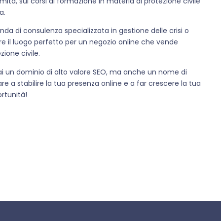
ità, sui corsi di formazione in materia di protezione civile
a.
nda di consulenza specializzata in gestione delle crisi o
ere il luogo perfetto per un negozio online che vende
zione civile.
ai un dominio di alto valore SEO, ma anche un nome di
 a stabilire la tua presenza online e a far crescere la tua
ortunità!