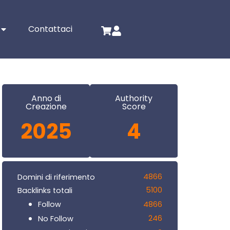
Contattaci
Anno di
Authority
Creazione
Score
2025
4
4866
Domini di riferimento
5100
Backlinks totali
4866
Follow
246
No Follow