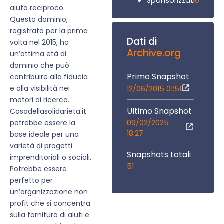
0
Sponsorizzati
aiuto reciproco.
Questo dominio,
registrato per la prima
Dati di
volta nel 2015, ha
Archive.org
un’ottima età di
dominio che può
Primo Snapshot
contribuire alla fiducia
e alla visibilità nei
12/06/2015 01:51
motori di ricerca.
Ultimo Snapshot
Casadellasolidarieta.it
09/02/2025
potrebbe essere la
18:27
base ideale per una
varietà di progetti
Snapshots totali
imprenditoriali o sociali.
51
Potrebbe essere
perfetto per
un’organizzazione non
profit che si concentra
sulla fornitura di aiuti e