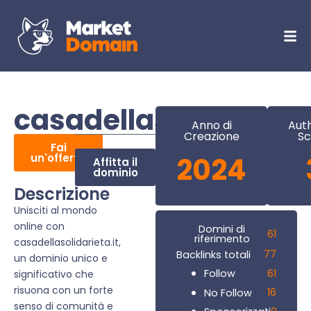
casadellasolidarieta.
Anno di
Auth
Creazione
Sc
Fai
un'offerta
2024
Affitta il
dominio
Descrizione
Unisciti al mondo
online con
Domini di
61
riferimento
casadellasolidarieta.it,
77
Backlinks totali
un dominio unico e
61
Follow
significativo che
risuona con un forte
16
No Follow
senso di comunità e