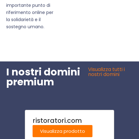
importante punto di
riferimento online per
la solidarietà e il
sostegno umano.
I nostri domini
Visualizza tutti i
nostri domini
premium
ristoratori.com
toele
Visualizza prodotto
Visu