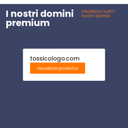
I nostri domini
Visualizza tutti i
nostri domini
premium
tossicologo.com
empor
Visualizza prodotto
Visu