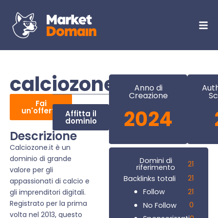
calciozone.it
Anno di
Auth
Creazione
Sc
Fai
un'offerta
2024
Affitta il
dominio
Descrizione
Calciozone.it è un
dominio di grande
Domini di
21
riferimento
valore per gli
21
Backlinks totali
appassionati di calcio e
21
Follow
gli imprenditori digitali.
Registrato per la prima
0
No Follow
volta nel 2013, questo