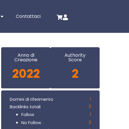
Contattaci
Anno di
Authority
Creazione
Score
2022
2
1
Domini di riferimento
3
Backlinks totali
1
Follow
2
No Follow