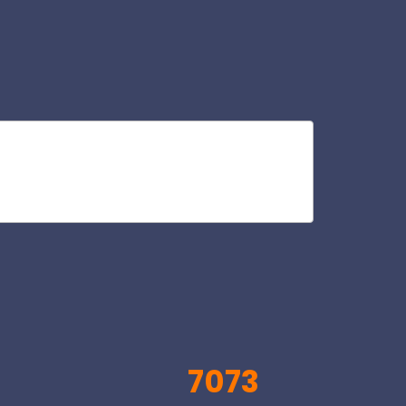
ch
V
7073