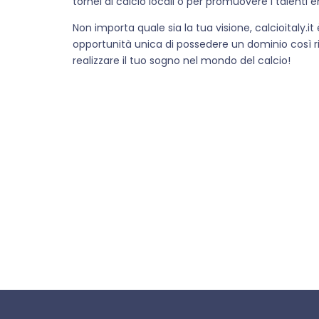
tornei di calcio locali o per promuovere i talenti e
Non importa quale sia la tua visione, calcioitaly.i
opportunità unica di possedere un dominio così rice
realizzare il tuo sogno nel mondo del calcio!