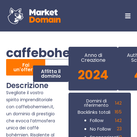
caffebohemien.it
Anno di
Auth
Creazione
Sc
Fai
un'offerta
2024
Affitta il
dominio
Descrizione
Svegliate il vostro
spirito imprenditoriale
Domini di
142
riferimento
con caffebohemien.it,
165
Backlinks totali
un dominio di prestigio
142
Follow
che evoca l’atmosfera
unica dei caffè
23
No Follow
bohémien. Risalente al