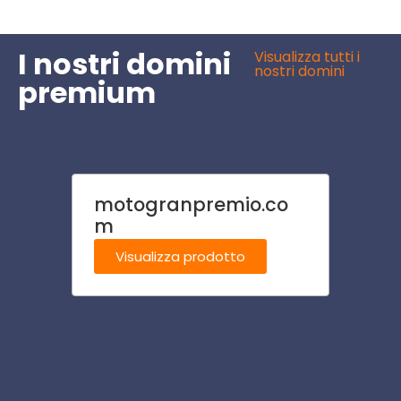
I nostri domini
Visualizza tutti i
nostri domini
premium
motogranpremio.co
chiro
m
Visu
Visualizza prodotto