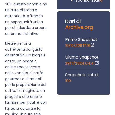
0
Sponsorizzati
2011, questo dominio ha
un’aura di storia e
autenticità, offrendo
Dati di
un’opportunità unica
Archive.org
per chi desidera creare
un brand distintivo.
Primo Snapshot
Ideale per una
19/10/2011 17:16
caffetteria dal gusto
alternativo, un blog sul
Ultimo Snapshot
caffè, un negozio
29/11/2024 04:41
online specializzato
nella vendita di caffè
Snapshots totali
gourmet o di articoli
100
per la preparazione del
caffè. Immaginate un
progetto che unisce
l’amore per il caffè con
l’arte, la cultura e la
musica, in puro stile