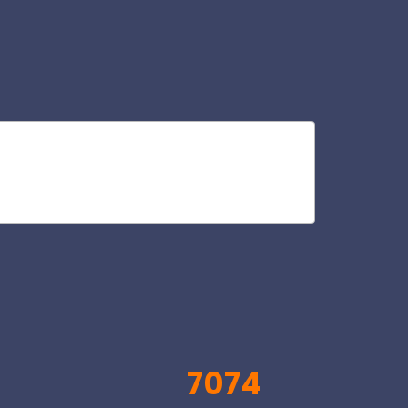
va
V
7074