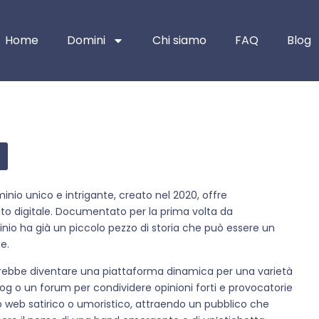
Home
Domini
Chi siamo
FAQ
Blog
minio unico e intrigante, creato nel 2020, offre
to digitale. Documentato per la prima volta da
nio ha già un piccolo pezzo di storia che può essere un
e.
rebbe diventare una piattaforma dinamica per una varietà
log o un forum per condividere opinioni forti e provocatorie
o web satirico o umoristico, attraendo un pubblico che