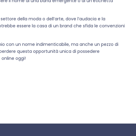
sere il nome di una band emergente o di un’etichetta
settore della moda o dell’arte, dove l’audacia e la
rebbe essere la casa di un brand che sfida le convenzioni
inio con un nome indimenticabile, ma anche un pezzo di
 perdere questa opportunità unica di possedere
o online oggi!