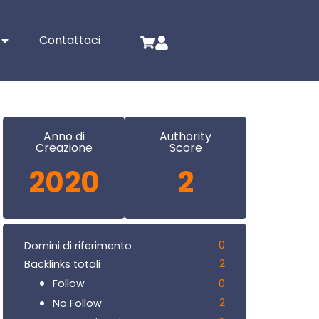
Contattaci
Anno di
Authority
Creazione
Score
2020
2
0
Domini di riferimento
2
Backlinks totali
0
Follow
2
No Follow