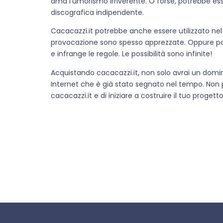
ama l’umorismo irriverente. O forse, potrebbe es
discografica indipendente.
Cacacazzi.it potrebbe anche essere utilizzato nel 
provocazione sono spesso apprezzate. Oppure pot
e infrange le regole. Le possibilità sono infinite!
Acquistando cacacazzi.it, non solo avrai un dom
Internet che è già stato segnato nel tempo. Non
cacacazzi.it e di iniziare a costruire il tuo progett