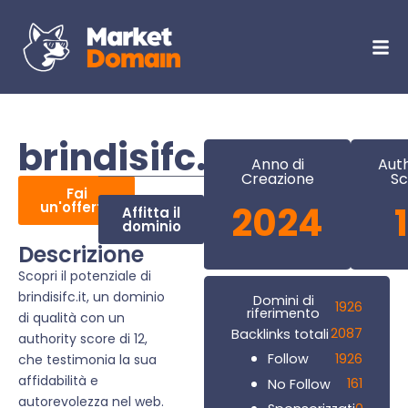
brindisifc.it
Anno di
Auth
Creazione
Sc
Fai
un'offerta
2024
Affitta il
dominio
Descrizione
Scopri il potenziale di
brindisifc.it, un dominio
Domini di
1926
riferimento
di qualità con un
2087
Backlinks totali
authority score di 12,
1926
Follow
che testimonia la sua
affidabilità e
161
No Follow
autorevolezza nel web.