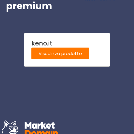
premium
keno.it
ostel
Visualizza prodotto
Visu