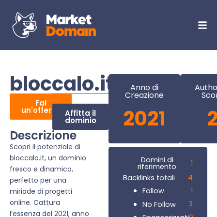
bloccalo.it
Anno di
Autho
Creazione
Sco
Fai
un'offerta
2021
Affitta il
dominio
Descrizione
Scopri il potenziale di
bloccalo.it, un dominio
Domini di
1
riferimento
fresco e dinamico,
4
Backlinks totali
perfetto per una
1
Follow
miriade di progetti
online. Cattura
3
No Follow
l’essenza del 2021, anno