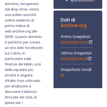
0
Sponsorizzati
dominio, recuperato
dal drop time, vanta
una solida autorità
Dati di
online risalente al
Archive.org
primo indice di
web.archive.org del
Primo Snapshot
2008. Questo dominio
è perfetto per creare
12/12/2008 02:57
un sito web focalizzato
Ultimo Snapshot
sul Calcio, in
particolare sulle
15/03/2011 06:28
finanze del Milan, una
Snapshots totali
delle squadre più
19
amate e seguite
d’Italia. Puoi utilizzarlo
per analizzare e
discutere il bilancio
annuale del club, le
spese per i