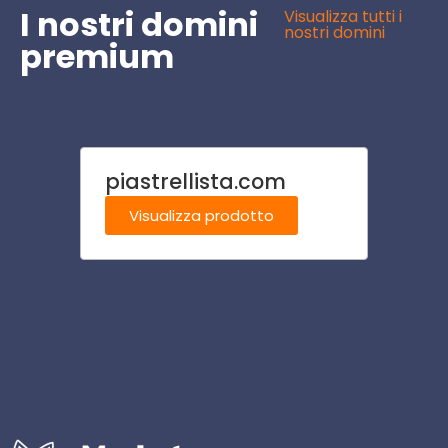
I nostri domini
Visualizza tutti i
nostri domini
premium
piastrellista.com
porto
Visualizza prodotto
Visu