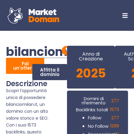
bilanciomilan.it
Anno di
Auth
Creazione
Sc
Fai
un'offerta
2025
Affitta il
dominio
Descrizione
Scopri l’opportunità
unica di possedere
Domini di
277
riferimento
bilanciomilan.it, un
1573
Backlinks totali
dominio con un alto
277
Follow
valore storico e SEO.
Con i suoi 1573
1299
No Follow
backlinks, questo