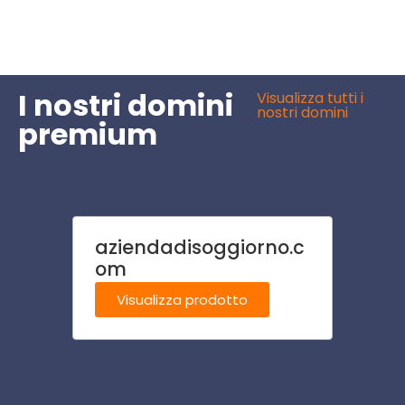
I nostri domini
Visualizza tutti i
nostri domini
premium
aziendadisoggiorno.c
rivis
om
Visu
Visualizza prodotto