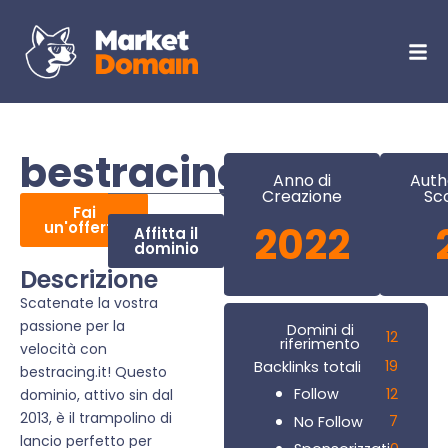
bestracing.it
Anno di
Auth
Creazione
Sc
Fai
un'offerta
2022
Affitta il
dominio
Descrizione
Scatenate la vostra
passione per la
Domini di
12
riferimento
velocità con
19
Backlinks totali
bestracing.it! Questo
12
Follow
dominio, attivo sin dal
2013, è il trampolino di
7
No Follow
lancio perfetto per