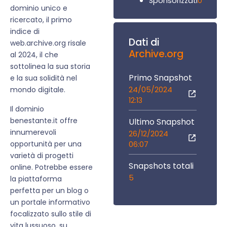
0
Sponsorizzati
dominio unico e
ricercato, il primo
indice di
Dati di
web.archive.org risale
Archive.org
al 2024, il che
sottolinea la sua storia
Primo Snapshot
e la sua solidità nel
24/05/2024
mondo digitale.
12:13
Il dominio
benestante.it offre
Ultimo Snapshot
innumerevoli
26/12/2024
opportunità per una
06:07
varietà di progetti
Snapshots totali
online. Potrebbe essere
5
la piattaforma
perfetta per un blog o
un portale informativo
focalizzato sullo stile di
vita lussuoso, su