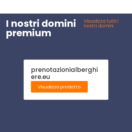
I nostri domini
Visualizza tutti i
nostri domini
premium
prenotazionialberghi
spum
ere.eu
Visu
Visualizza prodotto