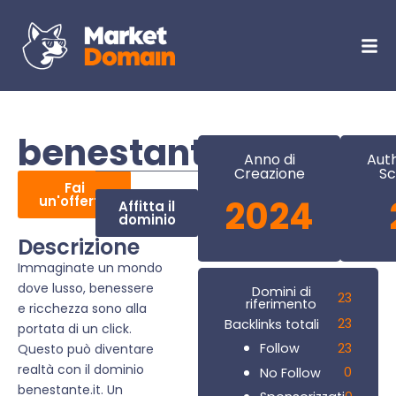
benestante.it
Anno di
Auth
Creazione
Sc
Fai
un'offerta
2024
Affitta il
dominio
Descrizione
Immaginate un mondo
dove lusso, benessere
Domini di
23
riferimento
e ricchezza sono alla
23
Backlinks totali
portata di un click.
23
Follow
Questo può diventare
realtà con il dominio
0
No Follow
benestante.it. Un