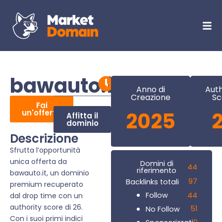
bawauto.it
Anno di
Auth
Creazione
Sc
Fai
un'offerta
2025
Affitta il
dominio
Descrizione
Sfrutta l’opportunità
unica offerta da
Domini di
44
riferimento
bawauto.it, un dominio
97
Backlinks totali
premium recuperato
44
Follow
dal drop time con un
authority score di 26.
51
No Follow
Con i suoi primi indici