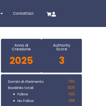
Contattaci
Anno di
Authority
Creazione
Score
2025
3
755
Domini di riferimento
1020
Backlinks totali
755
Follow
268
No Follow