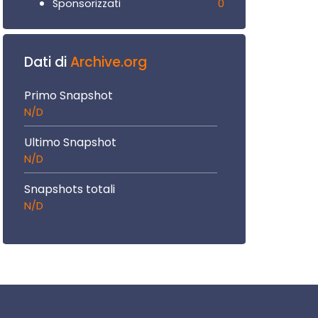
0
Sponsorizzati
Dati di
Archive.org
Primo Snapshot
N/D
Ultimo Snapshot
N/D
Snapshots totali
N/D