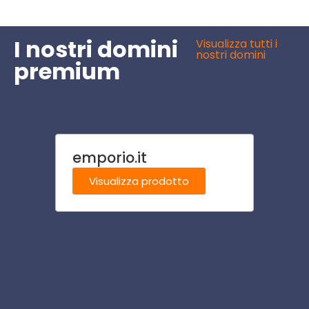
I nostri domini
Visualizza tutti i
nostri domini
premium
emporio.it
agrig
Visualizza prodotto
Visu