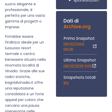
0
Sponsorizzati
suono elegante e
professionale, è
perfetto per una vasta
Dati di
gamma di progetti o
Archive.org
imprese.
Potrebbe essere
Primo Snapshot
l’indirizzo ideale per un
06/02/2002
lussuoso resort
09:38
termale o centro
benessere situato nella
Ultimo Snapshot
rinomata località di
08/01/2025 11:05
Vinadio. Grazie alle sue
radici storiche,
Snapshots totali
bagnidivinadio.it offre
103
una reputazione
consolidata e un forte
appeal per coloro che
cercano una pausa
rigenerante nelle