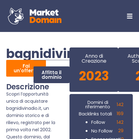
bagnidivinadio.it
Anno di
Auth
Creazione
Sc
Fai
un'offerta
2023
Affitta il
dominio
Descrizione
Scopri l’opportunità
unica di acquistare
Domini di
142
riferimento
bagnidivinadio.it, un
169
Backlinks totali
dominio storico e di
142
Follow
rilievo, registrato per la
prima volta nel 2002.
29
No Follow
Questo dominio, dal