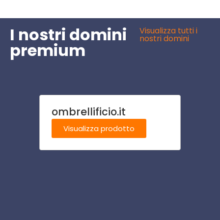
I nostri domini
Visualizza tutti i
nostri domini
premium
ombrellificio.it
past
Visualizza prodotto
Visu