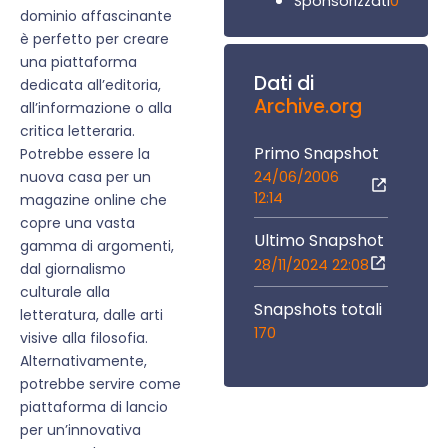
0
Sponsorizzati
dominio affascinante
è perfetto per creare
una piattaforma
Dati di
dedicata all’editoria,
Archive.org
all’informazione o alla
critica letteraria.
Primo Snapshot
Potrebbe essere la
24/06/2006
nuova casa per un
12:14
magazine online che
copre una vasta
Ultimo Snapshot
gamma di argomenti,
28/11/2024 22:08
dal giornalismo
culturale alla
Snapshots totali
letteratura, dalle arti
170
visive alla filosofia.
Alternativamente,
potrebbe servire come
piattaforma di lancio
per un’innovativa