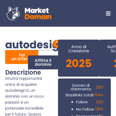
autodesign.it
Anno di
Auth
Creazione
Sc
Fai
un'offerta
2025
Affitta il
dominio
Descrizione
Sfrutta l’opportunità
unica di acquisire
Domini di
250
riferimento
autodesign.it, un
1544
Backlinks totali
dominio con un ricco
250
Follow
passato e un
potenziale incredibile
1294
No Follow
per il futuro. Questo