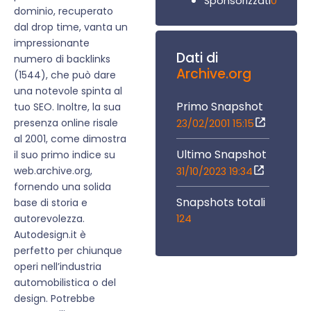
0
Sponsorizzati
dominio, recuperato
dal drop time, vanta un
impressionante
Dati di
numero di backlinks
Archive.org
(1544), che può dare
una notevole spinta al
Primo Snapshot
tuo SEO. Inoltre, la sua
presenza online risale
23/02/2001 15:15
al 2001, come dimostra
Ultimo Snapshot
il suo primo indice su
web.archive.org,
31/10/2023 19:34
fornendo una solida
Snapshots totali
base di storia e
124
autorevolezza.
Autodesign.it è
perfetto per chiunque
operi nell’industria
automobilistica o del
design. Potrebbe