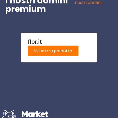
I nostri domini
nostri domini
premium
flor.it
caten
Visualizza prodotto
Visu