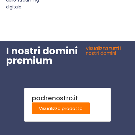
digitale.
I nostri domini
Visualizza tutti i
nostri domini
premium
padrenostro.it
7eme
Visualizza prodotto
Visu