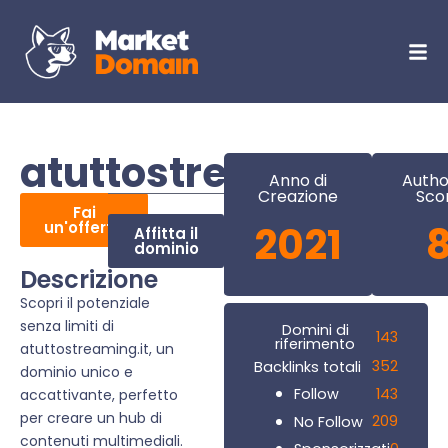
atuttostreaming.it
Anno di
Autho
Creazione
Sco
Fai
un'offerta
2021
Affitta il
dominio
Descrizione
Scopri il potenziale
senza limiti di
Domini di
143
riferimento
atuttostreaming.it, un
352
Backlinks totali
dominio unico e
143
Follow
accattivante, perfetto
per creare un hub di
209
No Follow
contenuti multimediali.