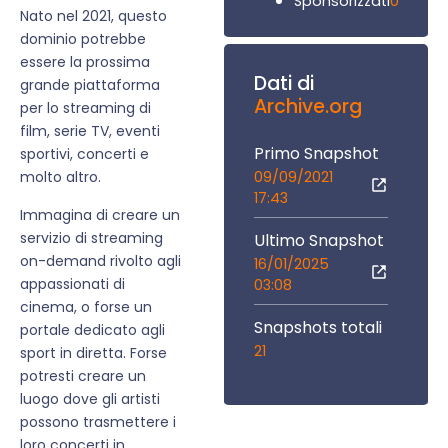
0
Sponsorizzati
Nato nel 2021, questo
dominio potrebbe
essere la prossima
Dati di
grande piattaforma
Archive.org
per lo streaming di
film, serie TV, eventi
Primo Snapshot
sportivi, concerti e
09/09/2021
molto altro.
17:43
Immagina di creare un
servizio di streaming
Ultimo Snapshot
on-demand rivolto agli
16/01/2025
appassionati di
03:08
cinema, o forse un
Snapshots totali
portale dedicato agli
21
sport in diretta. Forse
potresti creare un
luogo dove gli artisti
possono trasmettere i
loro concerti in