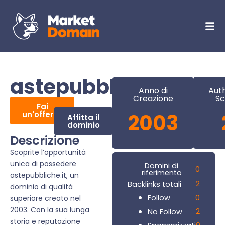
astepubbliche.it
Anno di
Auth
Creazione
Sc
Fai
un'offerta
2003
Affitta il
dominio
Descrizione
Scoprite l’opportunità
unica di possedere
Domini di
0
riferimento
astepubbliche.it, un
2
Backlinks totali
dominio di qualità
0
Follow
superiore creato nel
2003. Con la sua lunga
2
No Follow
storia e reputazione