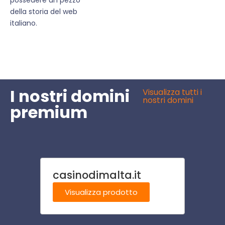
della storia del web
italiano.
I nostri domini
Visualizza tutti i
nostri domini
premium
casinodimalta.it
cavall
Visualizza prodotto
Visu