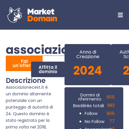
associazionecest.it
Anno di
Auth
Creazione
Sc
Fai
un'offerta
2024
Affitta il
dominio
Descrizione
Associazionecest.it è
un dominio altamente
Domini di
905
riferimento
potenziale con un
983
Backlinks totali
punteggio di autorità di
905
Follow
24. Questo dominio è
stato registrato per la
77
No Follow
prima volta nel 2018,