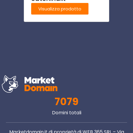
Visualizza prodotto
Visu
7079
Domini totali
Marketdomain.it di proprietà di WEB 365 SRL – Via