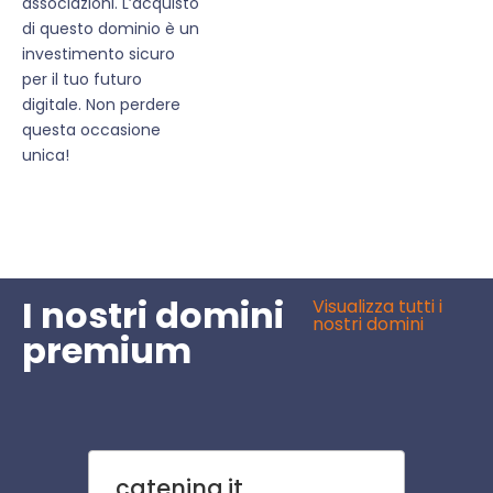
associazioni. L’acquisto
di questo dominio è un
investimento sicuro
per il tuo futuro
digitale. Non perdere
questa occasione
unica!
I nostri domini
Visualizza tutti i
nostri domini
premium
catenina.it
gioiel